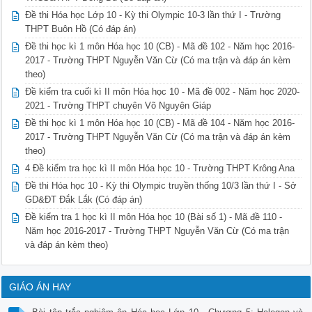
 Phân tử CH4 H2O BeCl2 PCl5

Đề thi Hóa học Lớp 10 - Kỳ thi Olympic 10-3 lần thứ I - Trường
 Công thức VSEPR AX4E0 AX2E2 AX2E0 AX5E0

THPT Buôn Hồ (Có đáp án)
 Trạng thái lai hóa của sp3 sp3 sp sp3d

 nguyên tử trung tâm P

Đề thi học kì 1 môn Hóa học 10 (CB) - Mã đề 102 - Năm học 2016-
 0 0,0592 Cl2 0,0592 1

2017 - Trường THPT Nguyễn Văn Cừ (Có ma trận và đáp án kèm
 E E lg 1,36 lg 1,478(V)

theo)
 Cl / 2Cl Cl / 2Cl 2 2

Đề kiểm tra cuối kì II môn Hóa học 10 - Mã đề 002 - Năm học 2020-
 2 2 2 Cl 2 (0,01)

 Khi đó: 

2021 - Trường THPT chuyên Võ Nguyên Giáp
 0,5 đ

Đề thi học kì 1 môn Hóa học 10 (CB) - Mã đề 104 - Năm học 2016-
 +  2 

2017 - Trường THPT Nguyễn Văn Cừ (Có ma trận và đáp án kèm
 2 MnO4 + 16H +10Cl  Mn + 8H2O 5Cl2 

theo)
 Epu E 2 E 0,147 0

 MnO4 / Mn Cl2 / 2Cl

4 Đề kiểm tra học kì II môn Hóa học 10 - Trường THPT Krông Ana
 Vậy phản ứng không xảy ra. 

Đề thi Hóa học 10 - Kỳ thi Olympic truyền thống 10/3 lần thứ I - Sở
3 Vì H 51,8kJ > 0. Nên chiều thuận là chiều thu nhiệt, chiều
 chiều tỏa nhiệt . 

GD&ĐT Đắk Lắk (Có đáp án)
 Theo nguyên lý LeChatelier cho thấy:

Đề kiểm tra 1 học kì II môn Hóa học 10 (Bài số 1) - Mã đề 110 -
 - Khi tăng nhiệt độ, cân bằng của hệ không còn ở trạng thái
Năm học 2016-2017 - Trường THPT Nguyễn Văn Cừ (Có ma trận
 xu hướng chuyển dịch theo chiều thu nhiệt do đó làm tăng nồ
và đáp án kèm theo)
 - Khi tăng áp suất, cân bằng của hệ không chuyển dịch do đó
 đổi nồng độ HI. 

Câu 3: (4 điểm)

1. Trộn 100ml dung dịch NH3 0,3M với 50ml dung dịch HCl 0,3 
GIÁO ÁN HAY
 9,24

được? Biết K 10 
