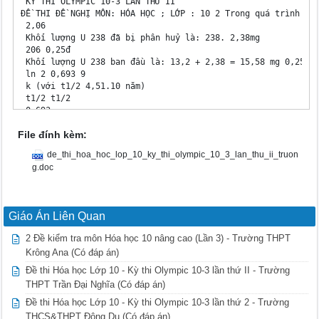
 KỲ THI OLYMPIC 10-3 LẦN THỨ II

ĐỀ THI ĐỀ NGHỊ MÔN: HÓA HỌC ; LỚP : 10 2 Trong quá trình : U
 2,06

 Khối lượng U 238 đã bị phân huỷ là: 238. 2,38mg 

 206 0,25đ

 Khối lượng U 238 ban đầu là: 13,2 + 2,38 = 15,58 mg 0,25đ 

 ln 2 0,693 9

 k (với t1/2 4,51.10 năm)

 t1/2 t1/2

 0,693

 k 9 0,25đ 

File đính kèm:
 4,51.10 

 1 N 1 N 4,51.109 15,58

de_thi_hoa_hoc_lop_10_ky_thi_olympic_10_3_lan_thu_ii_truon
 k ln 0 t ln 0 ln 1,08.109 năm 0,25đ 

g.doc
 t Nt k Nt 0,693 13,2

 Vậy mẫu đá có tuổi là: 1,08.109 năm

3 Gọi số proton, electron, nơtron của X,Y lần lượt là P X, P
 NY

Giáo Án Liên Quan
 Ta có hệ : 2PX+ NX+2PY+NY= 72

 2.(2PX+NX)=2PY+NY 

2 Đề kiểm tra môn Hóa học 10 nâng cao (Lần 3) - Trường THPT
 2PX= NX

Krông Ana (Có đáp án)
 PX+ 8 = PY 0,5đ

 PX=8, PY=16. Vậy X là Oxi và Y là Lưu huỳnh 0,25đ 

Đề thi Hóa học Lớp 10 - Kỳ thi Olympic 10-3 lần thứ II - Trường
 Cấu hình electron của X : 1s22s22p4 Chu kỳ2; nhóm VIA 0,25đ
THPT Trần Đại Nghĩa (Có đáp án)
 Cấu hình electron của Y : 1s22s22p63s23p4 Chu kỳ3; nhóm VIA
Đề thi Hóa học Lớp 10 - Kỳ thi Olympic 10-3 lần thứ 2 - Trường
4 Qui ước A là nguyên tử trung tâm; X là số phối tử; E là số
 kết

THCS&THPT Đông Du (Có đáp án)