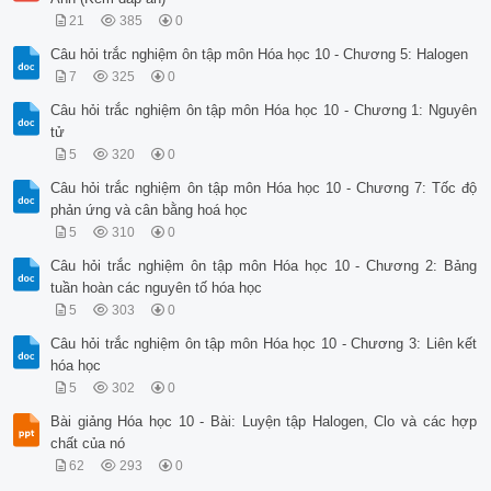
 1 a. 14Al + 54 HNO3 14Al(NO3)3 + 6NO + 3N2O +27 H2O (0,5 x 
 b. KMnO4 + 5KNO2 +4H2SO4 MnSO4 +3K2SO4 + 5NO2 +4 H2O

21
385
0
 c. 24FeS2 +102HNO3 8Fe2(SO4)3 + 8Fe(NO3)3 + 24SO2 + 39N2O 

Câu hỏi trắc nghiệm ôn tập môn Hóa học 10 - Chương 5: Halogen
 + 51H2O

 d. 26MxOy +(34nx-16y)HNO3 26xM(NO3)n+(2nx-4y)NO2 +

7
325
0
 + (3nx-6y) NH4NO3 + (11nx+4y) H2O 

Câu hỏi trắc nghiệm ôn tập môn Hóa học 10 - Chương 1: Nguyên
 2 a) Zn | Zn (0,1M) || AgNO (0,1M) | Ag( ) 0,5 đ

 (NO3 )2 3

tử
 b) Tại (-) có sự oxi hóa Zn – 2e → Zn2+

5
320
0
 Tại (+) có sự khử Ag+ : Ag+ + e → Ag

 0,5 đ

Câu hỏi trắc nghiệm ôn tập môn Hóa học 10 - Chương 7: Tốc độ
 Phản ứng tổng quát khi pin làm việc:

phản ứng và cân bằng hoá học
 Zn + 2Ag+ → Zn2+ + 2Ag

5
310
0
 0,059

 c) E E0 lg Zn2 0,25 đ

Câu hỏi trắc nghiệm ôn tập môn Hóa học 10 - Chương 2: Bảng
 Zn2 / Zn Zn2 / Zn 2 

tuần hoàn các nguyên tố hóa học
 0,059 0,25 đ

5
303
0
 E E0 lg Ag 

 Ag / Ag Ag / Ag 1 

Câu hỏi trắc nghiệm ôn tập môn Hóa học 10 - Chương 3: Liên kết
 Epin = 

hóa học
 2

5
302
0
 0,059 Ag 

 E E E0 E0 lg 

Bài giảng Hóa học 10 - Bài: Luyện tập Halogen, Clo và các hợp
 Ag / Ag Zn2 / Zn Ag / Ag Zn2 / Zn 2 2 

chất của nó
 Zn 

62
293
0
 2

 1
