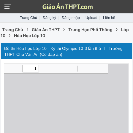
Trang Chủ
Đăng ký
Đăng nhập
Upload
Liên hệ
›
›
›
Trang Chủ
Giáo Án THPT
Trung Học Phổ Thông
Lớp
›
10
Hóa Học Lớp 10
Đề thi Hóa học Lớp 10 - Kỳ thi Olympic 10-3 lần thứ II - Trường
THPT Chu Văn An (Có đáp án)