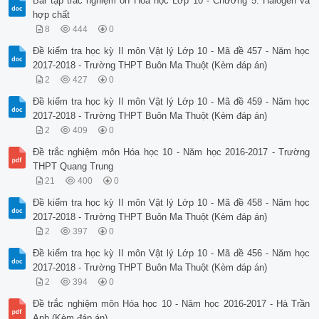
Bài tập trắc nghiệm ôn Hóa học Lớp 10 - Chương 5: Halogen và
 a(NH4 )

hợp chất
2. Dung dịch A chứa NaOH 0,05M và Ba(OH) 2 0,02M, trộn 100 m
dịch H2SO4 (pH=2) thu được dung dịch B. Tính pH của dung dịc
8
444
0
3. Cho các dữ kiện sau của các chất:

Đề kiểm tra học kỳ II môn Vật lý Lớp 10 - Mã đề 457 - Năm học
 H2 (K) + CO2 (K)  H2O (K) + CO (K)

2017-2018 - Trường THPT Buôn Ma Thuột (Kèm đáp án)
 0

 Htt (kJ/mol) 0 - 393,509 - 241,818 - 110,525

2
427
0
 0

Đề kiểm tra học kỳ II môn Vật lý Lớp 10 - Mã đề 459 - Năm học
 S298K (J / mol) 130,575 213,660 188,716 197,665

 0 0 0

2017-2018 - Trường THPT Buôn Ma Thuột (Kèm đáp án)
 a. Hãy tính H pu ; S pu ; Gpu của phản ứng? Từ đó nhận xét 
2
409
0
 theo chiều thuận ở 250C được hay không?

 b. Hãy xác định nhiệt độ t0C để phản ứng thuận bắt đầu xảy 
Đề trắc nghiệm môn Hóa học 10 - Năm học 2016-2017 - Trường
 H 0 ; S 0 theo nhiệt độ) Câu 4: (4 điểm) 

THPT Quang Trung
1. Cân bằng phương trình phản ứng sau theo phương pháp thăng
21
400
0
 a. Al + HNO3 Al(NO3)3 + x NO + y N2O + H2O ( Biết x : y = 2
 b. KMnO4 + KNO2 +H2SO4 MnSO4 + K2SO4 + NO2 + H2O

Đề kiểm tra học kỳ II môn Vật lý Lớp 10 - Mã đề 458 - Năm học
 c. FeS2 + HNO3 Fe2(SO4)3 + Fe(NO3)3 + SO2 + N2O + H2O 

2017-2018 - Trường THPT Buôn Ma Thuột (Kèm đáp án)
 d. MxOy + HNO3 M(NO3)n + NO2 + NH4NO3 + H2O ( NO2 : NH4NO3=
2
397
0
2. Người ta lập một pin gồm hai nửa pin sau:

 Zn/Zn(NO3)2 (0,1M) và Ag/AgNO3 (0,1M) có thể điện cực chuẩn
Đề kiểm tra học kỳ II môn Vật lý Lớp 10 - Mã đề 456 - Năm học
 0,80V

2017-2018 - Trường THPT Buôn Ma Thuột (Kèm đáp án)
 a) Thiết lập sơ đồ pin và các dấu ở 2 điện cực.

2
394
0
 b) Viết phương trình phản ứng khi pin làm việc.

 c) Tính E của pin.

Đề trắc nghiệm môn Hóa học 10 - Năm học 2016-2017 - Hà Trần
ĐÁP ÁN CÂU 4:

Anh (Kèm đáp án)