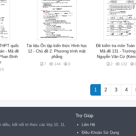
p THPT quốc
Tài liệu Ôn tập kiến thức Hình học
Đề kiểm tra môn Toán 
án - Mã đề
12 - Chủ đề 2: Phương trình mặt
Mã đề 131 - Trườn
Phan Đình
phẳng
Nguyễn Văn Cừ (Kèm 
m
7
144
0
2
132
0
1
2
3
4
Trợ Giúp
iều, kết nối tri thức các lớp 10, 11,
Liên Hệ
Điều Khoản Sử Dụng