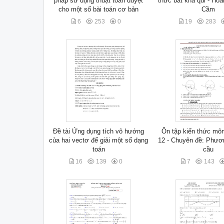
pháp sử dụng thuật toán duyệt
thức bát khả qui - Ho
cho một số bài toán cơ bản
Cầm
6
253
0
19
283
Đề tài Ứng dụng tích vô hướng
Ôn tập kiến thức mô
của hai vectơ để giải một số dạng
12 - Chuyên đề: Phươn
toán
cầu
16
139
0
7
143