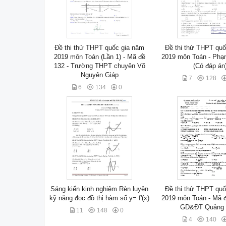
Đề thi thử THPT quốc gia năm
Đề thi thử THPT qu
2019 môn Toán (Lần 1) - Mã đề
2019 môn Toán - Phạ
132 - Trường THPT chuyên Võ
(Có đáp án
Nguyên Giáp
7
128
6
134
0
Sáng kiến kinh nghiệm Rèn luyện
Đề thi thử THPT qu
kỹ năng đọc đồ thị hàm số y= f'(x)
2019 môn Toán - Mã 
GD&ĐT Quảng 
11
148
0
4
140