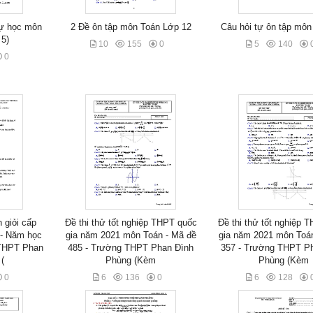
tự học môn
2 Đề ôn tập môn Toán Lớp 12
Câu hỏi tự ôn tập môn
 5)
10
155
0
5
140
0
h giỏi cấp
Đề thi thử tốt nghiệp THPT quốc
Đề thi thử tốt nghiệp 
 - Năm học
gia năm 2021 môn Toán - Mã đề
gia năm 2021 môn Toán
 THPT Phan
485 - Trường THPT Phan Đình
357 - Trường THPT P
(
Phùng (Kèm
Phùng (Kèm
0
6
136
0
6
128