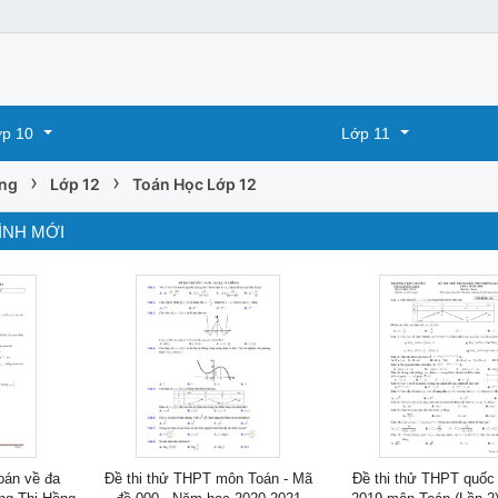
p 10
Lớp 11
›
›
ông
Lớp 12
Toán Học Lớp 12
ÌNH MỚI
toán về đa
Đề thi thử THPT môn Toán - Mã
Đề thi thử THPT quốc