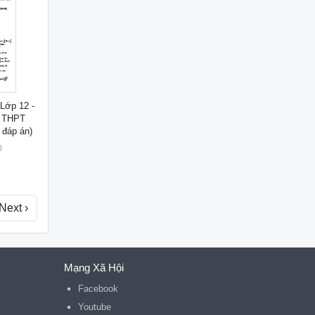
Lớp 12 -
g THPT
đáp án)
0
Next ›
Mạng Xã Hội
Facebook
Youtube