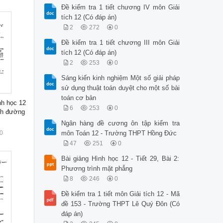
Đề kiểm tra 1 tiết chương IV môn Giải
tích 12 (Có đáp án)
2
272
0
Đề kiểm tra 1 tiết chương III môn Giải
tích 12 (Có đáp án)
2
253
0
Sáng kiến kinh nghiệm Một số giải pháp
sử dụng thuật toán duyệt cho một số bài
toán cơ bản
nh học 12
6
253
0
nh đường
Ngân hàng đề cương ôn tập kiểm tra
0
môn Toán 12 - Trường THPT Hồng Đức
47
251
0
Bài giảng Hình học 12 - Tiết 29, Bài 2:
Phương trình mặt phẳng
8
246
0
Đề kiểm tra 1 tiết môn Giải tích 12 - Mã
đề 153 - Trường THPT Lê Quý Đôn (Có
đáp án)