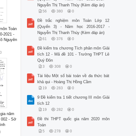
Nguyễn Thị Thanh Thúy (Kèm đáp án)
56
380
0
Đề trắc nghiệm môn Toán Lớp 12
(Quyển 3) - Năm học 2016-2017 -
I môn Toán
Nguyễn Thị Thanh Thúy (Kèm đáp án)
0-2021 -
61
376
0
Võ Nguyên
Đề kiểm tra chương Tích phân môn Giải
0
tích 12 - Mã đề 101 - Trường THPT Lê
Quý Đôn
3
308
0
Tài liệu Một số bài toán về đa thức bát
khả qui - Hoàng Thị Hồng Cầm
19
283
0
9 Đề kiểm tra 1 tiết chương III môn Giải
tích 12
19
282
0
 gia năm
Đề thi THPT quốc gia năm 2020 môn
 002 - Sở
ình
Toán
5
278
0
0