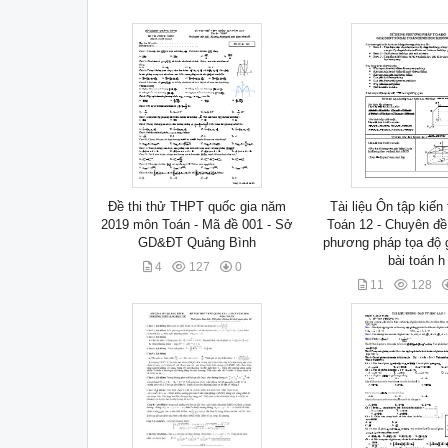
Đề thi thử THPT quốc gia năm
Tài liệu Ôn tập kiế
2019 môn Toán - Mã đề 001 - Sở
Toán 12 - Chuyên đ
GD&ĐT Quảng Bình
phương pháp tọa độ g
bài toán h
4
127
0
11
128