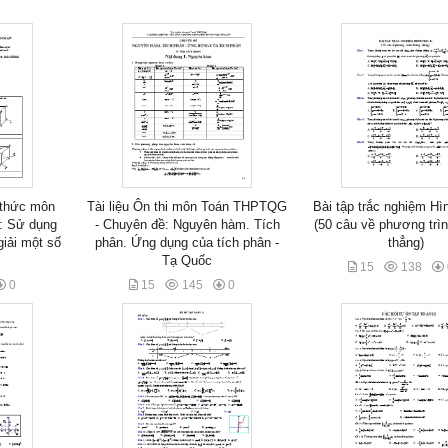
n thức môn
Tài liệu Ôn thi môn Toán THPTQG
Bài tập trắc nghiệm Hì
ề: Sử dụng
- Chuyên đề: Nguyên hàm. Tích
(50 câu về phương trì
iải một số
phân. Ứng dụng của tích phân -
thẳng)
Tạ Quốc
15
138
0
15
145
0