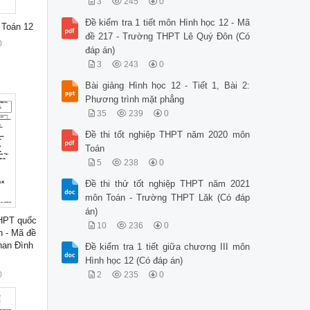
3
245
0
Đề kiểm tra 1 tiết môn Hình học 12 - Mã
 Toán 12
đề 217 - Trường THPT Lê Quý Đôn (Có
0
đáp án)
3
243
0
Bài giảng Hình học 12 - Tiết 1, Bài 2:
Phương trình mặt phẳng
35
239
0
Đề thi tốt nghiệp THPT năm 2020 môn
Toán
5
238
0
Đề thi thử tốt nghiệp THPT năm 2021
môn Toán - Trường THPT Lăk (Có đáp
án)
THPT quốc
10
236
0
 - Mã đề
han Đình
Đề kiểm tra 1 tiết giữa chương III môn
Hình học 12 (Có đáp án)
0
2
235
0