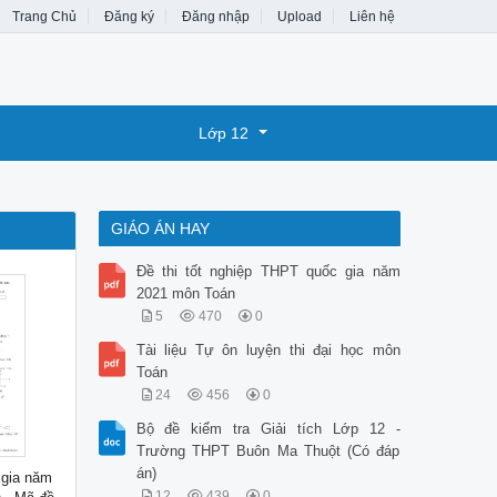
Trang Chủ
Đăng ký
Đăng nhập
Upload
Liên hệ
Lớp 12
GIÁO ÁN HAY
Đề thi tốt nghiệp THPT quốc gia năm
2021 môn Toán
5
470
0
Tài liệu Tự ôn luyện thi đại học môn
Toán
24
456
0
Bộ đề kiểm tra Giải tích Lớp 12 -
Trường THPT Buôn Ma Thuột (Có đáp
án)
 gia năm
12
439
0