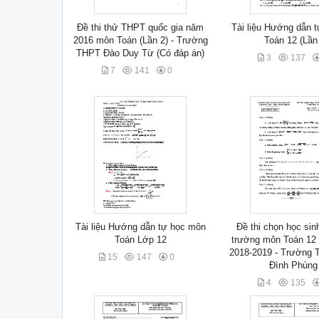
Đề thi thử THPT quốc gia năm
Tài liệu Hướng dẫn 
2016 môn Toán (Lần 2) - Trường
Toán 12 (Lần
THPT Đào Duy Từ (Có đáp án)
3
137
7
141
0
Tài liệu Hướng dẫn tự học môn
Đề thi chọn học sin
Toán Lớp 12
trường môn Toán 12
2018-2019 - Trường
15
147
0
Đình Phùng 
4
135