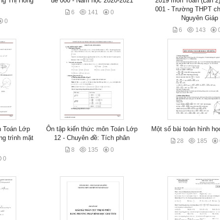
àng Thị Hồng
đề 000 - Năm học 2020-2021
2019 môn Toán (Lần 2)
001 - Trường THPT c
6
141
0
Nguyên Giáp
0
6
143
n Toán Lớp
Ôn tập kiến thức môn Toán Lớp
Một số bài toán hình học
g trình mặt
12 - Chuyên đề: Tích phân
28
185
8
135
0
0