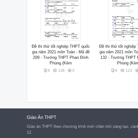
Đề thi thử tốt nghiệp THPT quốc
Đề thi thử tốt nghiệ
gia năm 2021 môn Toán - Mã đề
gia năm 2021 môn To
209 - Trường THPT Phan Đình
132 - Trường THPT 
Phùng (Kèm
Phùng (Kè
6
136
0
6
123
Giáo Án THPT
Giáo án THPT theo chương trình mới chân trời sáng tạo, cánh d
12.