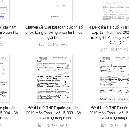
ốc gia năm
Chuyên đề Giải bài toán cực trị số
4 Đề kiểm tra cuối kì I
m Xuân Hải
phức bằng phương pháp hình học
Lớp 12 - Năm học 202
)
giải tích
Trường THPT chuyên 
Giáp (Có
0
26
140
0
21
139
ốc gia năm
Đề thi thử THPT quốc gia năm
Đề thi thử THPT quốc
đề 004 - Sở
2019 môn Toán - Mã đề 003 - Sở
2019 môn Toán - Mã đề
Bình
GD&ĐT Quảng Bình
GD&ĐT Quảng B
0
4
129
0
4
125