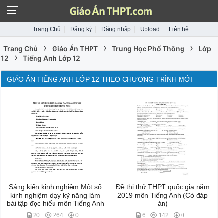
Trang Chủ
Đăng ký
Đăng nhập
Upload
Liên hệ
›
›
›
Trang Chủ
Giáo Án THPT
Trung Học Phổ Thông
Lớp
›
12
Tiếng Anh Lớp 12
GIÁO ÁN TIẾNG ANH LỚP 12 THEO CHƯƠNG TRÌNH MỚI
Sáng kiến kinh nghiệm Một số
Đề thi thử THPT quốc gia năm
kinh nghiệm dạy kỹ năng làm
2019 môn Tiếng Anh (Có đáp
bài tập đọc hiểu môn Tiếng Anh
án)
20
264
0
6
142
0