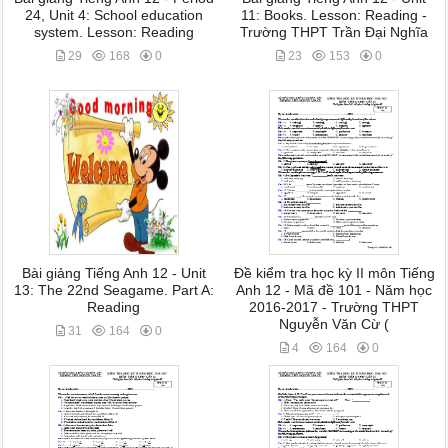
24, Unit 4: School education
11: Books. Lesson: Reading -
system. Lesson: Reading
Trường THPT Trần Đại Nghĩa
29
168
0
23
153
0
Bài giảng Tiếng Anh 12 - Unit
Đề kiểm tra học kỳ II môn Tiếng
13: The 22nd Seagame. Part A:
Anh 12 - Mã đề 101 - Năm học
Reading
2016-2017 - Trường THPT
Nguyễn Văn Cừ (
31
164
0
4
164
0