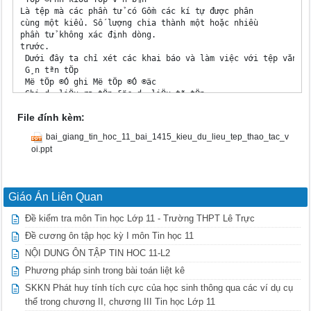
Là tệp mà các phần tử có Gồm các kí tự được phân

cùng một kiểu. Số lượng chia thành một hoặc nhiều

phần tử không xác định dòng.

trước.

 Dưới đây ta chỉ xét các khai báo và làm việc với tệp văn bả
 G¸n tªn tÖp

 Më tÖp ®Ó ghi Më tÖp ®Ó ®äc

 Ghi d÷ liÖu ra tÖp §äc d÷ liÖu tõ tÖp

 §ãng tÖp b. Më tÖp

File đính kèm:
 Thñ tôc më tÖp ®Ó ghi kÕt qu¶:

 Program vd1;

bai_giang_tin_hoc_11_bai_1415_kieu_du_lieu_tep_thao_tac_v
 REWRITE (); Uses crt;

oi.ppt
 Var

 tep1,tep2: TEXT;

 BEGIN

 Clrscr;

Giáo Án Liên Quan
 Nếu như trên ổ D:\TP chưa có ASSIGN(tep2, ‘D:\TP\BAITAP.INP
 tệp BAITAP.INP, thì tệp sẽ được

Đề kiểm tra môn Tin học Lớp 11 - Trường THPT Lê Trực
 tạo rỗng. Nếu đã có, thì nội REWRITE (tep2);

 dung cũ bị xoá để chuẩn bị ghi

Đề cương ôn tập học kỳ I môn Tin học 11
 dữ liệu mới. Giá trị hai biến

NỘI DUNG ÔN TẬP TIN HOC 11-L2
a=3, b=5 được

Phương pháp sinh trong bài toán liệt kê
ghi ở trong tệp

BAITAP.INP. e. Thñ tôc ®ãng tÖp CLOSE()

SKKN Phát huy tính tích cực của học sinh thông qua các ví dụ cụ
 Ghi d÷ liÖu ra tÖp §äc d÷ liÖu tõ tÖp

thể trong chương II, chương III Tin học Lớp 11
 Program vd1; Program vd2;
