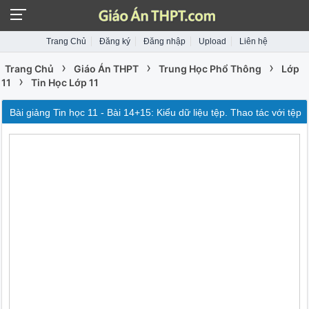
Trang Chủ
Đăng ký
Đăng nhập
Upload
Liên hệ
›
›
›
Trang Chủ
Giáo Án THPT
Trung Học Phổ Thông
Lớp
›
11
Tin Học Lớp 11
Bài giảng Tin học 11 - Bài 14+15: Kiểu dữ liệu tệp. Thao tác với tệp