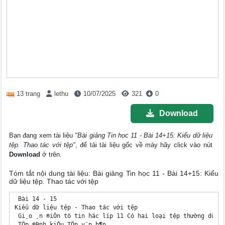
13 trang
lethu
10/07/2025
321
0
Download
Bạn đang xem tài liệu
"Bài giảng Tin học 11 - Bài 14+15: Kiểu dữ liệu
tệp. Thao tác với tệp"
, để tải tài liệu gốc về máy hãy click vào nút
Download
ở trên.
Tóm tắt nội dung tài liệu: Bài giảng Tin học 11 - Bài 14+15: Kiểu
dữ liệu tệp. Thao tác với tệp
 Bài 14 - 15 

Kiểu dữ liệu tệp - Thao tác với tệp

 Gi¸o ¸n ®iÖn tö tin häc líp 11 Có hai loại tệp thường dùng:
 TÖp ®Þnh kiÓu TÖp v¨n b¶n
