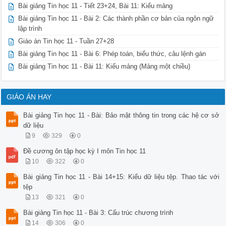
 Uses crt; Uses crt;

Bài giảng Tin học 11 - Tiết 23+24, Bài 11: Kiểu mảng
 Var Var

Bài giảng Tin học 11 - Bài 2: Các thành phần cơ bản của ngôn ngữ
 tep2: TEXT; tep2: TEXT;

lập trình
 a,b: integer; x1,y1: integer;

 BEGIN BEGIN 

Giáo án Tin học 11 - Tuần 27+28
 Clrscr; Clrscr; 

Bài giảng Tin học 11 - Bài 6: Phép toán, biểu thức, câu lệnh gán
 ASSIGN(tep2, ‘D:\TP\BAITAP.INP’); ASSIGN(tep2, ‘D:\TP\BAITA
 REWRITE (tep2); RESET (tep2);

Bài giảng Tin học 11 - Bài 11: Kiểu mảng (Mảng một chiều)
 a:=3; b:=5; READLN(tep2, x1,y1);

 WRITE (tep2,a,b); WRITE (‘Hai so do la’ ,x1,y1);

 Close(tep2); Close(tep2);

GIÁO ÁN HAY
 Readln;

 Readln;

Bài giảng Tin học 11 - Bài: Bảo mật thông tin trong các hệ cơ sở
 END.

 END. H·y nhí!

dữ liệu
➢ Khai b¸o tÖp v¨n b¶n:

9
329
0
 Var : Text;

➢ G¸n tªn tÖp:

Đề cương ôn tập học kỳ I môn Tin học 11
 ASSIGN();

10
322
0
➢ Më tÖp:

 - §Ó ®äc: RESET();

Bài giảng Tin học 11 - Bài 14+15: Kiểu dữ liệu tệp. Thao tác với
 - §Ó ghi: REWRITE();

tệp
➢ §äc/ghi tÖp

13
321
0
 §äc: READ(, biÕn nhËn);

 Ghi: REWRITE(,biÕn ®a ra);

Bài giảng Tin học 11 - Bài 3: Cấu trúc chương trình
➢ §ãng tÖp

14
306
0