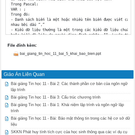
 Trong Pascal:

 VAR : ;

 Trong đó:

 - Danh sách biến là một hoặc nhiều tên biến được viết cách 
 nhau bởi dấu “,”

 - Kiểu dữ liệu thường là một trong các kiểu dữ liệu chuẩn 

 hoặc kiểu dữ liệu do người dùng định nghĩa. II. Luyện tập

Bài toán 1: ?

File đính kèm:
 Trăm trâu trăm cỏ BiÕn nguyªn §

 Trâu đứng ăn năm

bai_giang_tin_hoc_11_bai_5_khai_bao_bien.ppt
 Trâu nằm ăn ba

 Lụ khụ trâu già BiÕn thùc S

 Ba con một bó.

 Hỏi số trâu đứng, trâu nằm, trâu già?

Giáo Án Liên Quan
 Gọi số trâu đứng, trâu nằm, trâu già BiÕn kÝ tù S

 lần lượt là x, y, z.

Bài giảng Tin học 11 - Bài 2: Các thành phần cơ bản của ngôn ngữ
 Hãy xác định kiểu của các biến x, y, z?

lập trình
 BiÕn l«gic S Bài toán 3:

 Giải phương trình bậc hai sau:

Bài giảng Tin học 11 - Bài 3: Cấu trúc chương trình
 ax2 + bx + c = 0 

Bài giảng Tin học 11 - Bài 1: Khái niệm lập trình và ngôn ngữ lập
 Với a, b, c nguyên. Hãy khai báo biến 

trình
 cho bài toán trên.

 Var a, b, c, D: integer;

Bài giảng Tin học 11 - Bài: Bảo mật thông tin trong các hệ cơ sở dữ
 x: real;
liệu
SKKN Phát huy tính tích cực của học sinh thông qua các ví dụ cụ