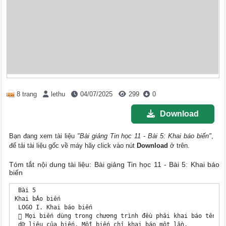
8 trang
lethu
04/07/2025
299
0
Download
Bạn đang xem tài liệu
"Bài giảng Tin học 11 - Bài 5: Khai báo biến"
,
để tải tài liệu gốc về máy hãy click vào nút
Download
ở trên.
Tóm tắt nội dung tài liệu: Bài giảng Tin học 11 - Bài 5: Khai báo
biến
 Bài 5

Khai bÁo biến

 LOGO I. Khai báo biến

  Mọi biến dùng trong chương trình đều phải khai báo tên và
 dữ liệu của biến. Mỗi biến chỉ khai báo một lần.
