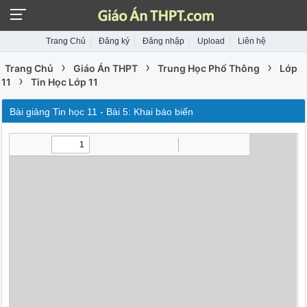
Trang Chủ
Đăng ký
Đăng nhập
Upload
Liên hệ
›
›
›
Trang Chủ
Giáo Án THPT
Trung Học Phổ Thông
Lớp
›
11
Tin Học Lớp 11
Bài giảng Tin học 11 - Bài 5: Khai báo biến